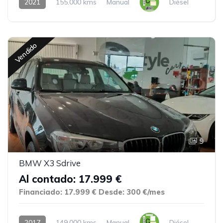
2021
155.000 kms
Manual
Diésel
Vendido
9
BMW X3 Sdrive
Al contado: 17.999 €
Financiado: 17.999 €
Desde: 300 €/mes
2017
149.000 kms
Manual
Diésel