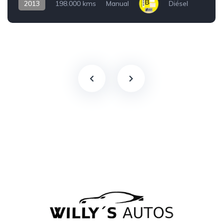
2013
198.000 kms
Manual
Diésel