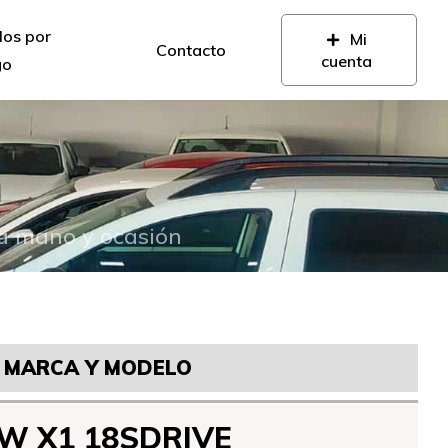
los por
Mi
Contacto
cuenta
go
n
da mano y ocasión
MARCA Y MODELO
W X1 18SDRIVE