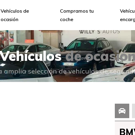
Vehículos de
Compramos tu
Vehícu
ocasión
coche
encar
Vehículos
de ocasió
 amplia selección de vehículos de segun
BM