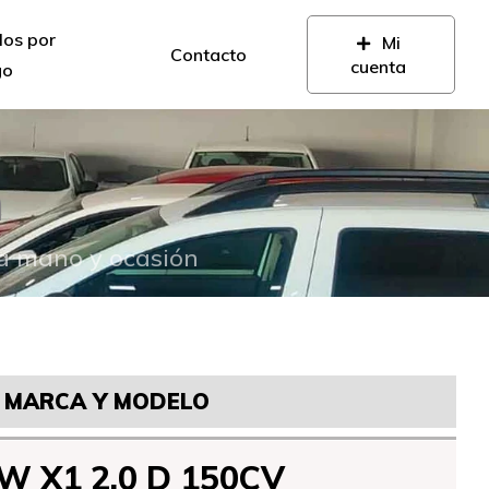
los por
Mi
Contacto
cuenta
go
n
da mano y ocasión
MARCA Y MODELO
W X1 2.0 D 150CV