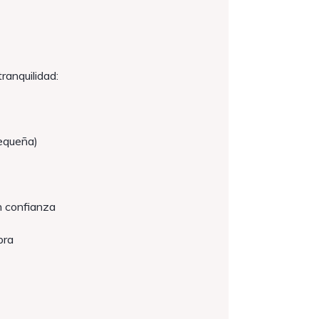
ranquilidad:
pequeña)
n confianza
pra