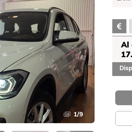
Al
17
Disp
1
/
9