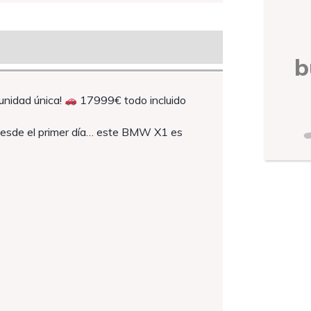
b
nidad única!
17999€ todo incluido
r desde el primer día… este BMW X1 es