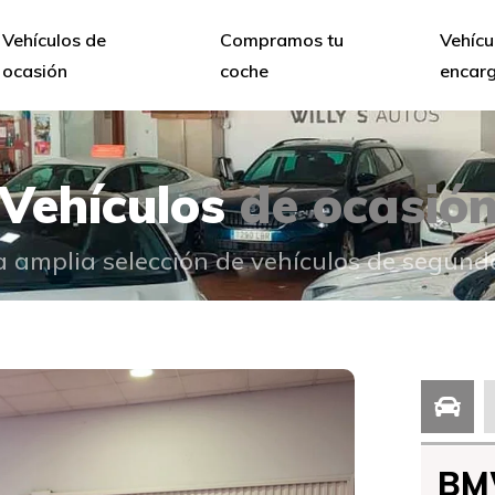
Vehículos de
Compramos tu
Vehícu
ocasión
coche
encar
Vehículos
de ocasió
 amplia selección de vehículos de segun
BM