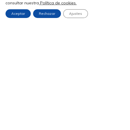
consultar nuestra
Política de cookies.
(Pol. de Las Quemadas)

14014 • Córdoba
Aceptar
Rechazar
Ajustes
Aviso Legal
Política de Privacidad
Política de Cookies
Accesibilidad
Copyright © 2025. Todos los derechos reservados.
Diseño