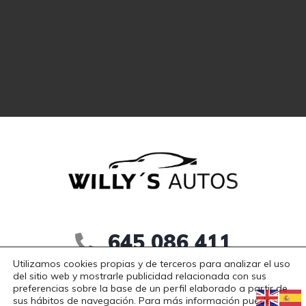
645 086 411
Utilizamos cookies propias y de terceros para analizar el uso
willy_pya@hotmail.com
del sitio web y mostrarle publicidad relacionada con sus
preferencias sobre la base de un perfil elaborado a partir de
sus hábitos de navegación. Para más información puedes
Gabriel Ramos Bejarano, 112
