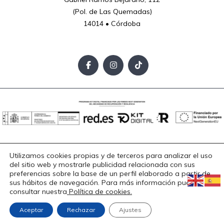
(Pol. de Las Quemadas)

14014 • Córdoba
Aviso Legal
Política de Privacidad
Política de Cookies
Utilizamos cookies propias y de terceros para analizar el uso
Accesibilidad
del sitio web y mostrarle publicidad relacionada con sus
Copyright © 2025. Todos los derechos reservados.
preferencias sobre la base de un perfil elaborado a partir de
sus hábitos de navegación. Para más información puedes
consultar nuestra
Política de cookies.
Diseño
Aceptar
Rechazar
Ajustes