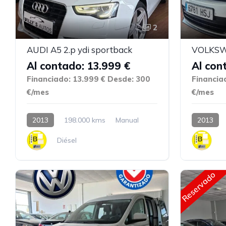
2
AUDI A5 2.p ydi sportback
VOLKSW
Al contado: 13.999 €
Al con
Financiado: 13.999 €
Desde: 300
Financia
€/mes
€/mes
2013
198.000 kms
Manual
2013
Diésel
Reservado