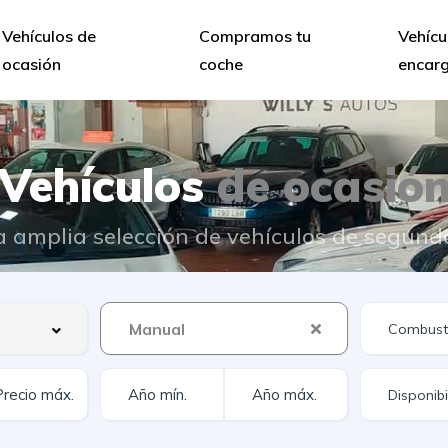
Vehículos de
Compramos tu
Vehícu
ocasión
coche
encar
Vehículos
de ocasió
 amplia selección de vehículos de segun
Manual