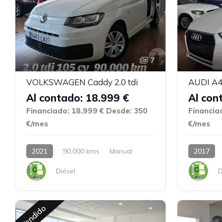
7
VOLKSWAGEN Caddy 2.0 tdi
AUDI A4 
Al contado: 18.999 €
Al con
Financiado: 18.999 €
Desde: 350
Financia
€/mes
€/mes
2021
90.000 kms
Manual
2017
Diésel
D
Vendido