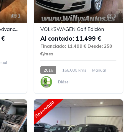
3
9
VOLKSWAGEN T-ROC Advance 2.0 TDI
VOLKSWAGEN Golf Edición
 €
Al contado: 11.499 €
Financiado: 11.499 €
Desde: 250
€/mes
nual
2016
168.000 kms
Manual
Diésel
Reservado