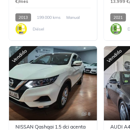
€/mes
13.999 €
2013
199.000 kms
Manual
2021
Diésel
D
Vendido
Vendido
8
NISSAN Qashqai 1.5 dci acenta
AUDI A4 