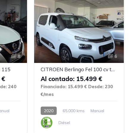
8
6
 115
CITROEN Berlingo Fel 100 cv turismo
 €
Al contado: 15.499 €
de: 240
Financiado: 15.499 €
Desde: 230
€/mes
anual
2020
65.000 kms
Manual
Diésel