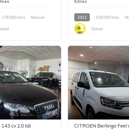
/mes
€/mes
178.000 kms
Manual
2011
159.000 kms
M
iésel
Diésel
8
143 cv 2.0 tdi