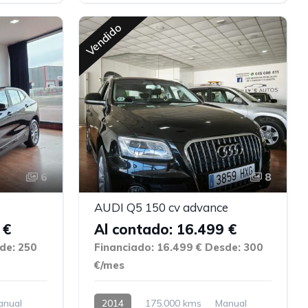
Vendido
6
8
AUDI Q5 150 cv advance
 €
Al contado: 16.499 €
de: 250
Financiado: 16.499 €
Desde: 300
€/mes
anual
2014
175.000 kms
Manual