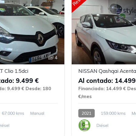
4
Clio 1.5dci
NISSAN Qashqai Acenta
tado: 9.499 €
Al contado: 14.499
do: 9.499 €
Desde: 180
Financiado: 14.499 €
Des
€/mes
67.000 kms
Manual
2021
159.000 kms
M
iésel
Diésel