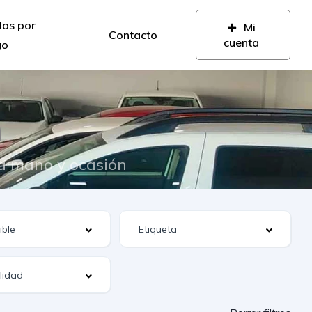
los por
Mi
Contacto
cuenta
go
n
da mano y ocasión