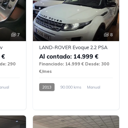
7
8
cv
LAND-ROVER Evoque 2.2 PSA
 €
Al contado: 14.999 €
de: 290
Financiado: 14.999 €
Desde: 300
€/mes
anual
2013
90.000 kms
Manual