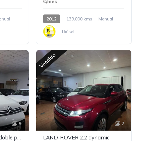
€/mes
anual
2012
139.000 kms
Manual
Diésel
Vendido
9
7
CITROEN Berlingo Feel doble puerta 100 cv
LAND-ROVER 2.2 dynamic